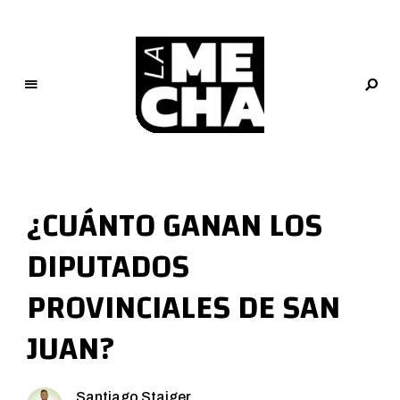
L
a
M
¿CUÁNTO GANAN LOS
e
c
DIPUTADOS
h
a
PROVINCIALES DE SAN
PERIODISMO DIGITAL
JUAN?
Santiago Staiger