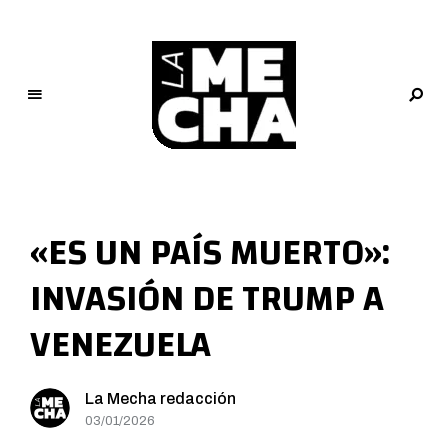
L
a
M
«ES UN PAÍS MUERTO»:
e
c
INVASIÓN DE TRUMP A
h
a
VENEZUELA
PERIODISMO DIGITAL
La Mecha redacción
03/01/2026