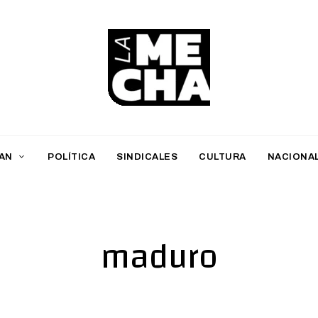
L
a
M
AN
POLÍTICA
SINDICALES
CULTURA
NACIONA
e
c
h
maduro
a
PERIODISMO DIGITAL