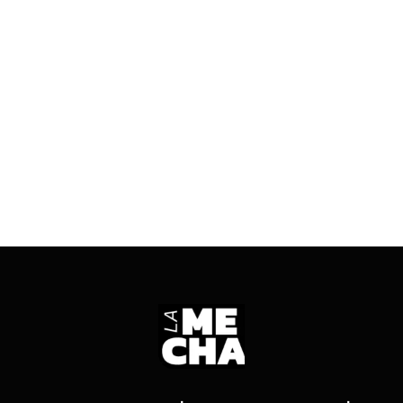
oficialismo consolida su poder político. El
peronismo, bajo el sello Fuerza Patria, apenas
supera el 30% y pierde terreno en sus bastiones
tradicionales
ENTRÁ