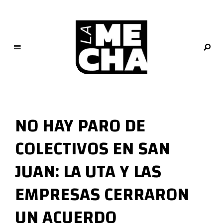
L
a
M
NO HAY PARO DE
e
c
COLECTIVOS EN SAN
h
a
JUAN: LA UTA Y LAS
PERIODISMO DIGITAL
EMPRESAS CERRARON
UN ACUERDO