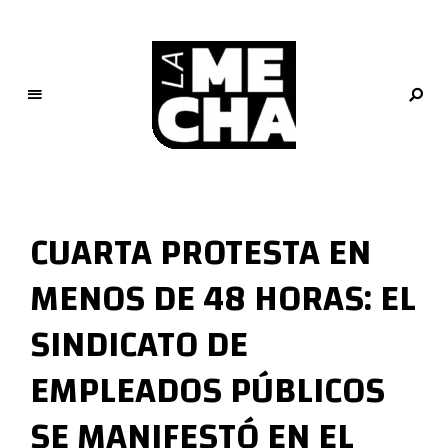
L
a
M
CUARTA PROTESTA EN
e
c
MENOS DE 48 HORAS: EL
h
a
SINDICATO DE
PERIODISMO DIGITAL
EMPLEADOS PÚBLICOS
SE MANIFESTÓ EN EL