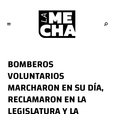
L
a
M
BOMBEROS
e
c
VOLUNTARIOS
h
a
MARCHARON EN SU DÍA,
PERIODISMO DIGITAL
RECLAMARON EN LA
LEGISLATURA Y LA