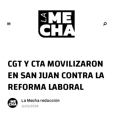
L
a
M
CGT Y CTA MOVILIZARON
e
c
EN SAN JUAN CONTRA LA
h
a
REFORMA LABORAL
PERIODISMO DIGITAL
La Mecha redacción
11/02/2026