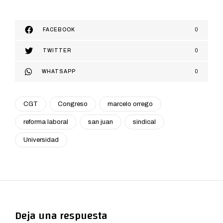
FACEBOOK
0
TWITTER
0
WHATSAPP
0
CGT
Congreso
marcelo orrego
reforma laboral
san juan
sindical
Universidad
Deja una respuesta