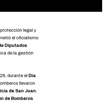
rotección legal y
metió el oficialismo
e Diputados
ica de la gestión
026, durante el
Día
 bomberos llevaron
icía de San Juan
,
ión de Bomberos