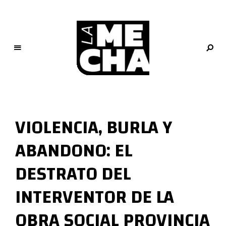
L
a
M
VIOLENCIA, BURLA Y
e
c
ABANDONO: EL
h
a
DESTRATO DEL
PERIODISMO DIGITAL
INTERVENTOR DE LA
OBRA SOCIAL PROVINCIA