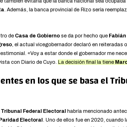
ue también evitaría que la banca nacional sea ocupada
ta
. Además, la banca provincial de Rizo sería reemplaz
ntro de
Casa de Gobierno
se da por hecho que
Fabián
reso
, el actual vicegobernador declaró en reiteradas
testimonial. «Voy a estar donde el gobernador me nece
vista
con Diario de Cuyo.
La decisión final la tiene
Marc
entes en los que se basa el Tri
l
Tribunal Federal Electoral
habría mencionado antec
Paridad Electoral
. Uno de ellos fue en 2020, cuando 