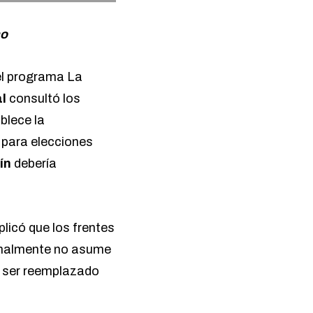
no
el programa
La
al
consultó los
ablece la
s para elecciones
tín
debería
plicó que los frentes
inalmente no asume
a ser reemplazado