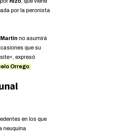
 por
Rizo
, que viene
ada por la peronista
 Martín
no asumirá
 ocasiones que su
site», expresó
elo Orrego
.
bunal
edentes en los que
la neuquina