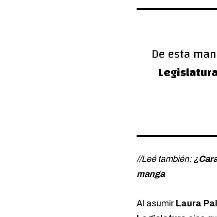
De esta mane
Legislatura
//Leé también:
¿Cara
manga
Al asumir
Laura Pa