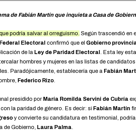
lema de Fabián Martín que inquieta a Casa de Gobier
que podría salvar al orreguismo.
Según trascendió en 
 Federal Electoral
confirmó que el
Gobierno provinci
licación de la
Ley de Paridad Electoral
. Esta ley est
tercalar hombres y mujeres en las listas de candidato
ales. Paradójicamente, establecería que a
Fabián Mar
hombre,
Federico Rizo
.
unal presidido por
María Romilda Servini de Cubría
ex
con la paridad de género. Es decir: si
Fabián Martín
f
greso
y convierte su candidatura en testimonial, podrí
ra de Gobierno,
Laura Palma
.