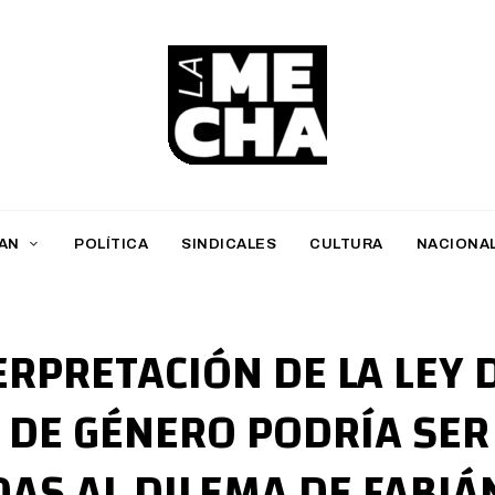
L
a
M
AN
POLÍTICA
SINDICALES
CULTURA
NACIONA
e
c
h
ERPRETACIÓN DE LA LEY 
a
 DE GÉNERO PODRÍA SER
PERIODISMO DIGITAL
DAS AL DILEMA DE FABIÁ