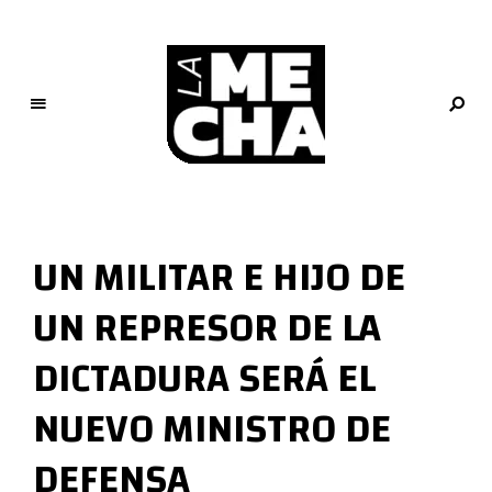
L
a
M
UN MILITAR E HIJO DE
e
c
UN REPRESOR DE LA
h
a
DICTADURA SERÁ EL
PERIODISMO DIGITAL
NUEVO MINISTRO DE
DEFENSA