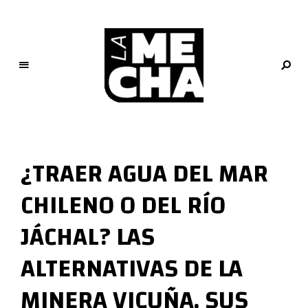
L
a
M
¿TRAER AGUA DEL MAR
e
c
CHILENO O DEL RÍO
h
a
JÁCHAL? LAS
PERIODISMO DIGITAL
ALTERNATIVAS DE LA
MINERA VICUÑA, SUS