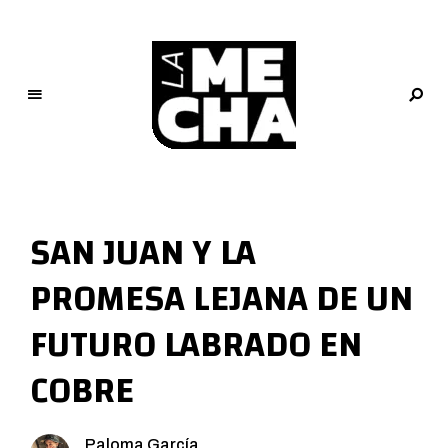
L
a
M
SAN JUAN Y LA
e
c
PROMESA LEJANA DE UN
h
a
FUTURO LABRADO EN
PERIODISMO DIGITAL
COBRE
Paloma García