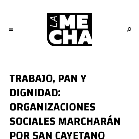
L
a
M
TRABAJO, PAN Y
e
c
DIGNIDAD:
h
a
ORGANIZACIONES
PERIODISMO DIGITAL
SOCIALES MARCHARÁN
POR SAN CAYETANO