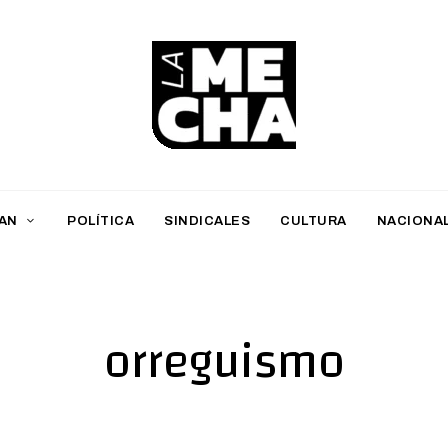
L
a
M
AN
POLÍTICA
SINDICALES
CULTURA
NACIONA
e
c
h
orreguismo
a
PERIODISMO DIGITAL