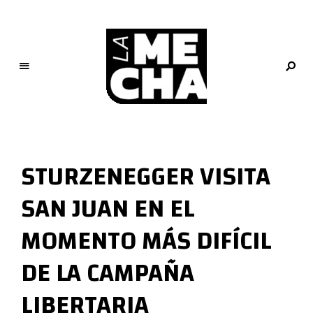
L
a
M
STURZENEGGER VISITA
e
c
SAN JUAN EN EL
h
a
MOMENTO MÁS DIFÍCIL
PERIODISMO DIGITAL
DE LA CAMPAÑA
LIBERTARIA