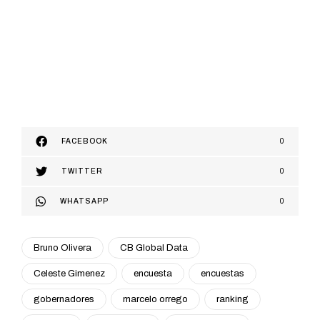
FACEBOOK
0
TWITTER
0
WHATSAPP
0
Bruno Olivera
CB Global Data
Celeste Gimenez
encuesta
encuestas
gobernadores
marcelo orrego
ranking