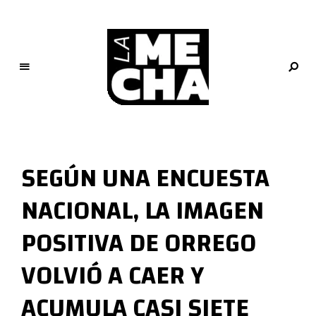
L
a
M
SEGÚN UNA ENCUESTA
e
c
NACIONAL, LA IMAGEN
h
a
POSITIVA DE ORREGO
PERIODISMO DIGITAL
VOLVIÓ A CAER Y
ACUMULA CASI SIETE