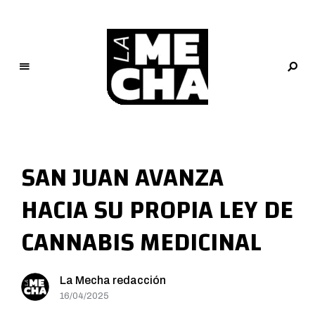
L
a
M
SAN JUAN AVANZA
e
c
HACIA SU PROPIA LEY DE
h
a
CANNABIS MEDICINAL
PERIODISMO DIGITAL
La Mecha redacción
16/04/2025