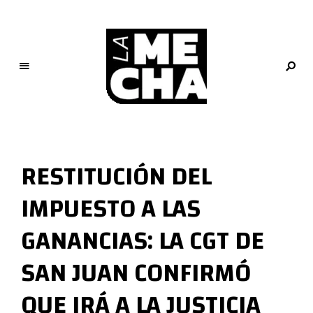
L
a
M
RESTITUCIÓN DEL
e
c
IMPUESTO A LAS
h
a
GANANCIAS: LA CGT DE
PERIODISMO DIGITAL
SAN JUAN CONFIRMÓ
QUE IRÁ A LA JUSTICIA