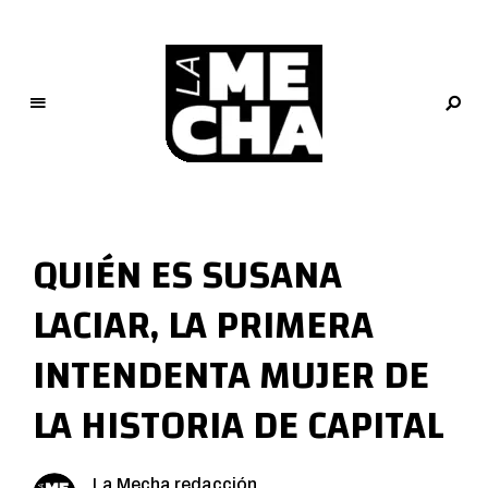
L
a
M
QUIÉN ES SUSANA
e
c
LACIAR, LA PRIMERA
h
a
INTENDENTA MUJER DE
PERIODISMO DIGITAL
LA HISTORIA DE CAPITAL
La Mecha redacción