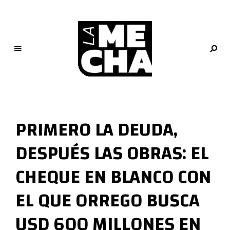
L
a
M
PRIMERO LA DEUDA,
e
c
DESPUÉS LAS OBRAS: EL
h
a
CHEQUE EN BLANCO CON
PERIODISMO DIGITAL
EL QUE ORREGO BUSCA
USD 600 MILLONES EN