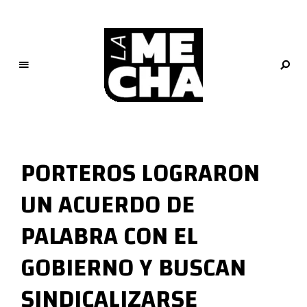
L
a
M
PORTEROS LOGRARON
e
c
UN ACUERDO DE
h
a
PALABRA CON EL
PERIODISMO DIGITAL
GOBIERNO Y BUSCAN
SINDICALIZARSE