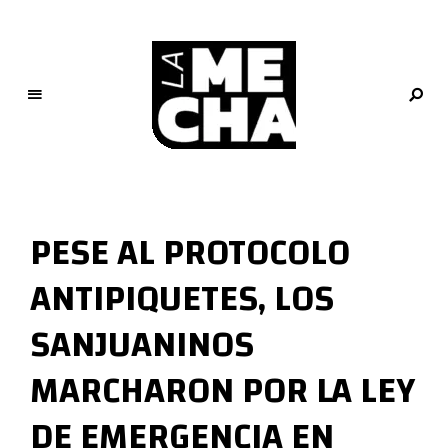
L
a
M
PESE AL PROTOCOLO
e
c
ANTIPIQUETES, LOS
h
a
SANJUANINOS
PERIODISMO DIGITAL
MARCHARON POR LA LEY
DE EMERGENCIA EN