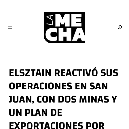
L
a
M
ELSZTAIN REACTIVÓ SUS
e
c
OPERACIONES EN SAN
h
a
JUAN, CON DOS MINAS Y
PERIODISMO DIGITAL
UN PLAN DE
EXPORTACIONES POR