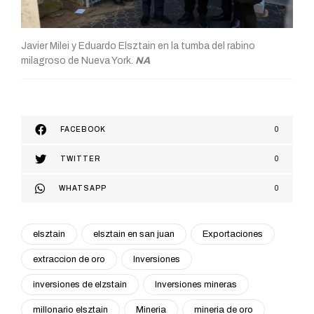
Javier Milei y Eduardo Elsztain en la tumba del rabino
milagroso de Nueva York.
NA
FACEBOOK
0
TWITTER
0
WHATSAPP
0
elsztain
elsztain en san juan
Exportaciones
extraccion de oro
Inversiones
inversiones de elzstain
Inversiones mineras
millonario elsztain
Mineria
mineria de oro