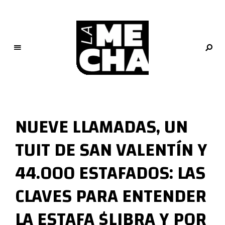
L
a
M
NUEVE LLAMADAS, UN
e
c
TUIT DE SAN VALENTÍN Y
h
a
44.000 ESTAFADOS: LAS
PERIODISMO DIGITAL
CLAVES PARA ENTENDER
LA ESTAFA $LIBRA Y POR