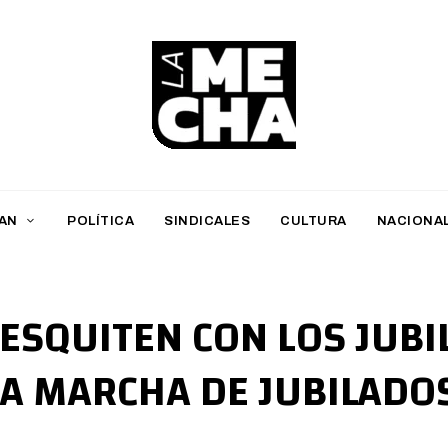
L
a
M
AN
POLÍTICA
SINDICALES
CULTURA
NACIONA
e
c
h
DESQUITEN CON LOS JUBI
a
 LA MARCHA DE JUBILADO
PERIODISMO DIGITAL