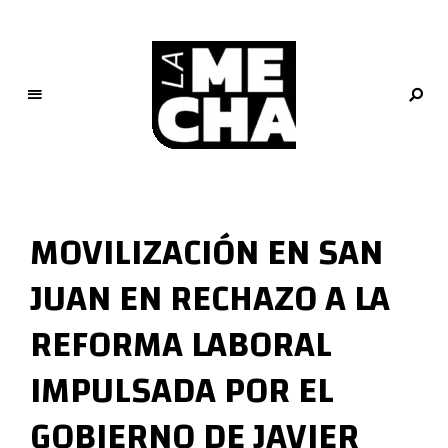
L
a
M
MOVILIZACIÓN EN SAN
e
c
JUAN EN RECHAZO A LA
h
a
REFORMA LABORAL
PERIODISMO DIGITAL
IMPULSADA POR EL
GOBIERNO DE JAVIER