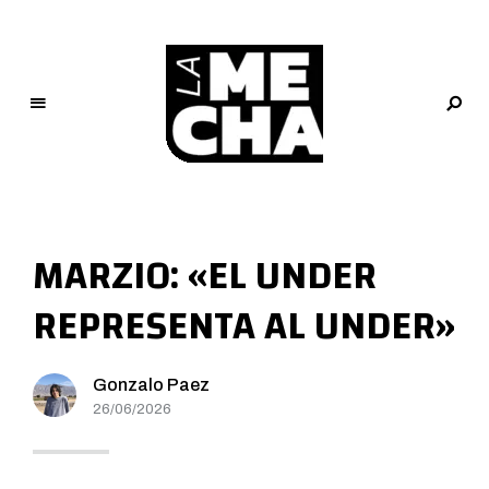
L
a
M
MARZIO: «EL UNDER
e
c
REPRESENTA AL UNDER»
h
a
PERIODISMO DIGITAL
Gonzalo Paez
26/06/2026