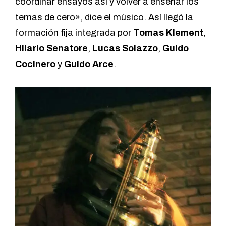
coordinar ensayos así y volver a enseñar los
temas de cero», dice el músico. Así llegó la
formación fija integrada por
Tomas Klement
,
Hilario Senatore
,
Lucas Solazzo
,
Guido
Cocinero
y
Guido Arce
.