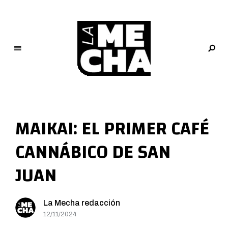
L
a
M
MAIKAI: EL PRIMER CAFÉ
e
c
CANNÁBICO DE SAN
h
a
JUAN
PERIODISMO DIGITAL
La Mecha redacción
12/11/2024