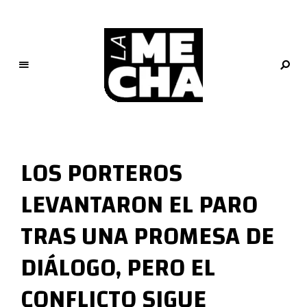
L
a
M
LOS PORTEROS
e
c
LEVANTARON EL PARO
h
a
TRAS UNA PROMESA DE
PERIODISMO DIGITAL
DIÁLOGO, PERO EL
CONFLICTO SIGUE