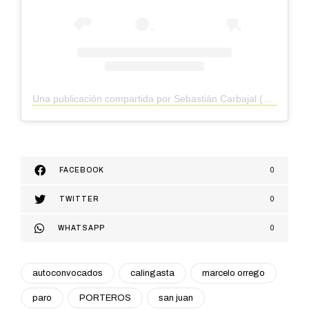
Una publicación compartida por Sebastián Carbajal (@sebastiancarbajalok)
FACEBOOK
0
TWITTER
0
WHATSAPP
0
autoconvocados
calingasta
marcelo orrego
paro
PORTEROS
san juan