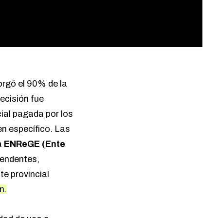
rgó el 90% de la
decisión fue
cial pagada por los
en específico. Las
a
ENReGE (Ente
endentes,
nte provincial
n.