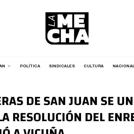
L
a
M
AN
POLÍTICA
SINDICALES
CULTURA
NACIONA
e
c
h
ERAS DE SAN JUAN SE U
a
LA RESOLUCIÓN DEL ENR
PERIODISMO DIGITAL
IÓ A VICUÑA