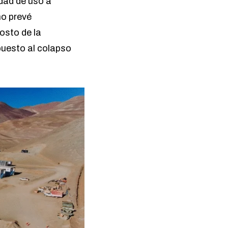
idad de uso a
no prevé
osto de la
puesto al colapso