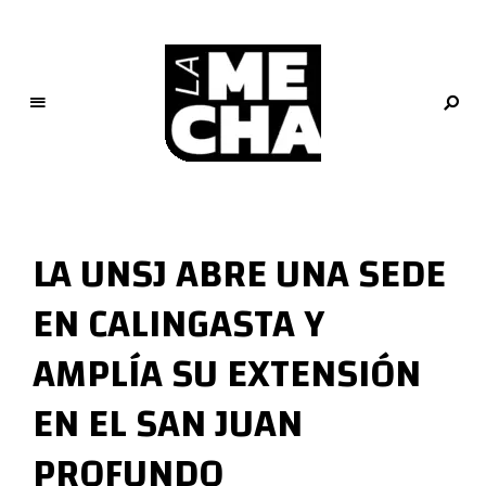
L
a
M
LA UNSJ ABRE UNA SEDE
e
c
EN CALINGASTA Y
h
a
AMPLÍA SU EXTENSIÓN
PERIODISMO DIGITAL
EN EL SAN JUAN
PROFUNDO