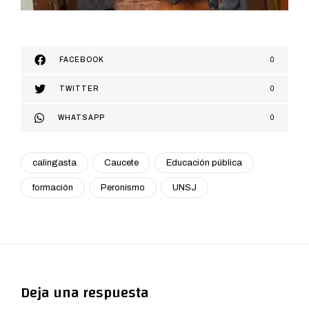
FACEBOOK
0
TWITTER
0
WHATSAPP
0
calingasta
Caucete
Educación pública
formación
Peronismo
UNSJ
Deja una respuesta