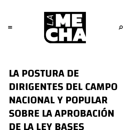
L
a
M
LA POSTURA DE
e
c
DIRIGENTES DEL CAMPO
h
a
NACIONAL Y POPULAR
PERIODISMO DIGITAL
SOBRE LA APROBACIÓN
DE LA LEY BASES