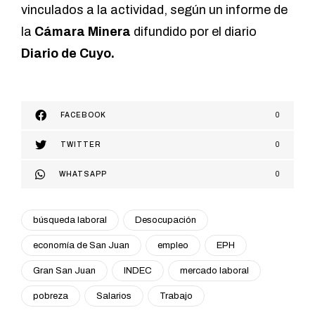
vinculados a la actividad,
según un informe de
la
Cámara Minera
difundido por el diario
Diario de Cuyo.
FACEBOOK
0
TWITTER
0
WHATSAPP
0
búsqueda laboral
Desocupación
economía de San Juan
empleo
EPH
Gran San Juan
INDEC
mercado laboral
pobreza
Salarios
Trabajo