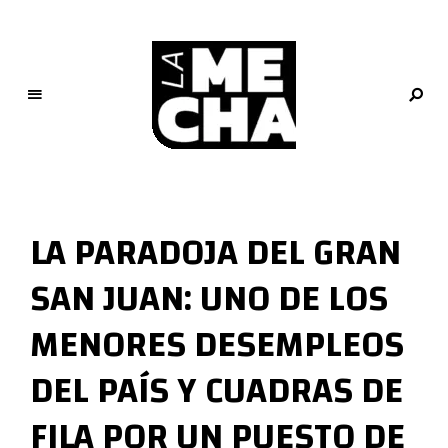
L
a
M
LA PARADOJA DEL GRAN
e
c
SAN JUAN: UNO DE LOS
h
a
MENORES DESEMPLEOS
PERIODISMO DIGITAL
DEL PAÍS Y CUADRAS DE
FILA POR UN PUESTO DE