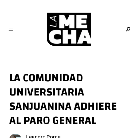
L
a
M
LA COMUNIDAD
e
c
UNIVERSITARIA
h
a
SANJUANINA ADHIERE
PERIODISMO DIGITAL
AL PARO GENERAL
Leandro Porcel