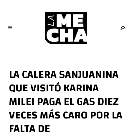
L
a
M
LA CALERA SANJUANINA
e
c
QUE VISITÓ KARINA
h
a
MILEI PAGA EL GAS DIEZ
PERIODISMO DIGITAL
VECES MÁS CARO POR LA
FALTA DE