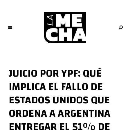
L
a
M
JUICIO POR YPF: QUÉ
e
c
IMPLICA EL FALLO DE
h
a
ESTADOS UNIDOS QUE
PERIODISMO DIGITAL
ORDENA A ARGENTINA
ENTREGAR EL 51% DE