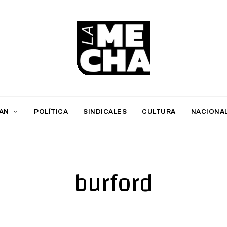
L
a
M
AN
POLÍTICA
SINDICALES
CULTURA
NACIONA
e
c
h
burford
a
PERIODISMO DIGITAL