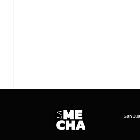
ENTREGAR EL 51% DE SUS
ACCIONES
14/08/2025
3 mins read
En junio de 2025, la jueza estadounidense
Loretta Preska ordenó que Argentina entregue
el 51% de las acciones que posee sobre YPF a
es
Bulford Capital, …
ENTRÁ
San Jua