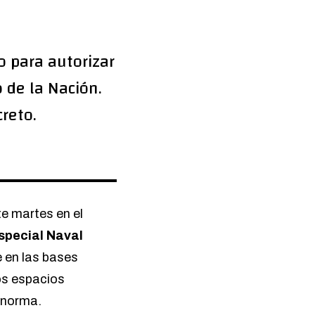
o para autorizar
o de la Nación.
reto.
te martes en el
special Naval
e en las bases
os espacios
a norma.