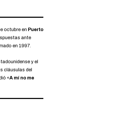
 de octubre en
Puerto
respuestas ante
irmado en 1997.
tadounidense y el
s cláusulas del
ió «
A mí no me