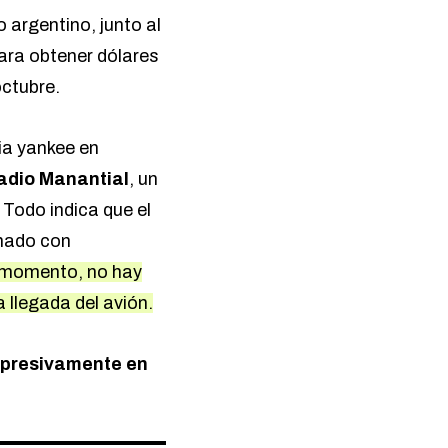
o argentino, junto al
ara obtener dólares
octubre.
cia yankee en
adio Manantial
, un
.
Todo indica que el
onado con
 momento, no hay
a llegada del avión.
orpresivamente en