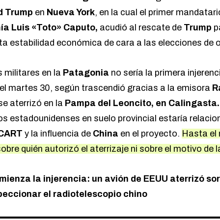
d Trump
en
Nueva York
, en la cual el primer mandatari
a Luis «Toto» Caputo,
acudió al rescate de
Trump
p
a estabilidad económica de cara a las elecciones de 
s militares en la
Patagonia
no sería la primera injeren
: el martes 30, según trascendió gracias a la emisora
R
e aterrizó en la
Pampa del Leoncito, en Calingasta
los estadounidenses en suelo provincial estaría relaci
 CART
y la influencia de
China
en el proyecto.
Hasta el
obre quién autorizó el aterrizaje ni sobre el motivo de l
mienza la injerencia: un avión de EEUU aterrizó s
eccionar el radiotelescopio chino