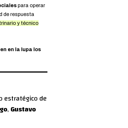
ciales
para operar
d de respuesta
rinario y técnico
n en la lupa los
o estratégico de
ego
,
Gustavo