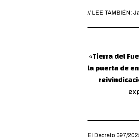
//
LEE TAMBIÉN:
Ja
«
Tierra del Fu
la puerta de en
reivindicac
exp
El
Decreto 697/20