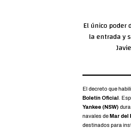
El único poder 
la entrada y s
Javi
El decreto que habil
Boletín
Oficial
. Es
Yankee (NSW)
dura
navales de
Mar del
destinados para inst