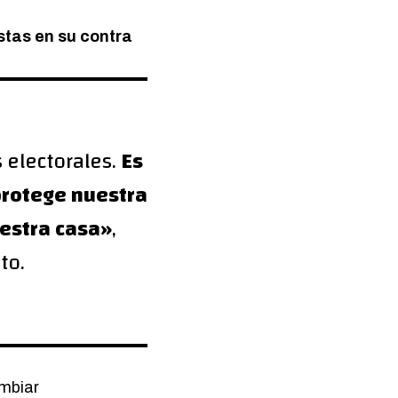
stas en su contra
 electorales.
Es
 protege nuestra
uestra casa»
,
oto.
mbiar