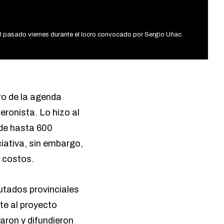
el pasado viernes durante el locro convocado por Sergio Uñac.
ro de la agenda
peronista
.
Lo hizo al
 de hasta 600
ciativa, sin embargo,
s costos.
putados provinciales
te al proyecto
aron y difundieron