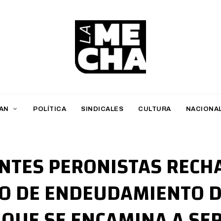
L
a
M
AN
POLÍTICA
SINDICALES
CULTURA
NACIONA
e
c
h
NTES PERONISTAS RECH
a
O DE ENDEUDAMIENTO 
PERIODISMO DIGITAL
 QUE SE ENCAMINA A SE