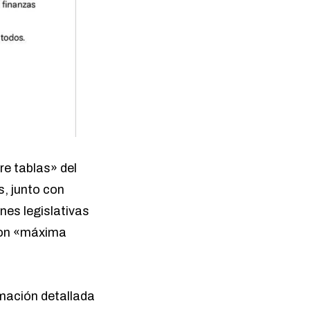
re tablas» del
s, junto con
nes legislativas
 con «máxima
rmación detallada