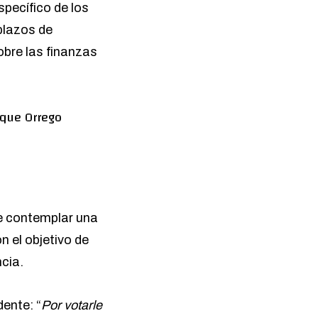
specífico de los
plazos de
obre las finanzas
 que Orrego
be contemplar una
n el objetivo de
cia.
ente: “
Por votarle