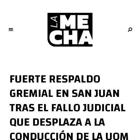
L
a
M
FUERTE RESPALDO
e
c
GREMIAL EN SAN JUAN
h
a
TRAS EL FALLO JUDICIAL
PERIODISMO DIGITAL
QUE DESPLAZA A LA
CONDUCCIÓN DE LA UOM