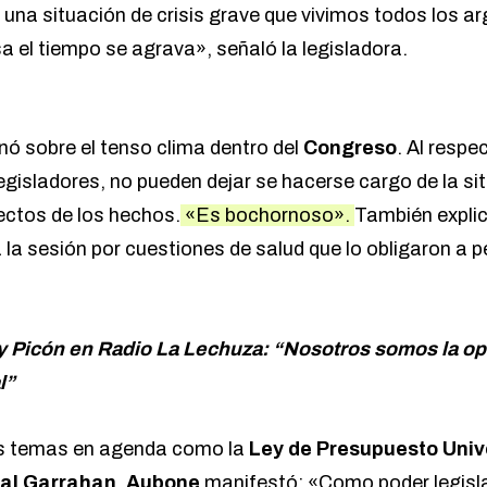
 una situación de crisis grave que vivimos todos los a
a el tiempo se agrava», señaló la legisladora.
inó sobre
el tenso clima dentro del
Congreso
.
Al respec
egisladores, no pueden dejar se hacerse cargo de la si
rectos de los hechos.
«Es bochornoso».
También expli
a la sesión por cuestiones de salud que lo obligaron a
 Picón en Radio La Lechuza: “Nosotros somos la opo
l”
les temas en agenda como la
Ley de Presupuesto Unive
tal Garrahan
,
Aubone
manifestó: «Como poder legisl