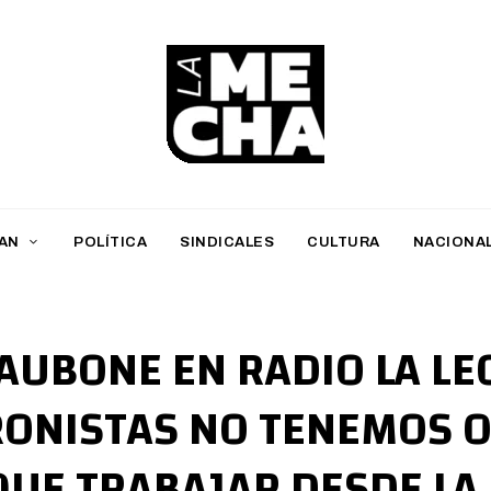
L
a
M
AN
POLÍTICA
SINDICALES
CULTURA
NACIONA
e
c
h
 AUBONE EN RADIO LA LE
a
RONISTAS NO TENEMOS 
PERIODISMO DIGITAL
QUE TRABAJAR DESDE LA