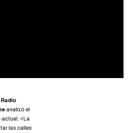
e
Radio
ne
analizó el
o actual. «La
tar las calles