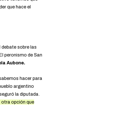
oder que hace el
l debate sobre las
«El peronismo de San
ola Aubone.
e sabemos hacer para
pueblo argentino
aseguró la diputada.
s otra opción que