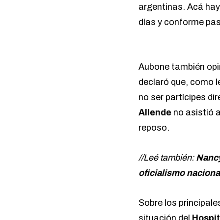
argentinas. Acá hay
días y conforme pas
Aubone también op
declaró que, como l
no ser partícipes di
Allende
no asistió 
reposo.
//Leé también:
Nancy
oficialismo naciona
Sobre los principa
situación del
Hospi