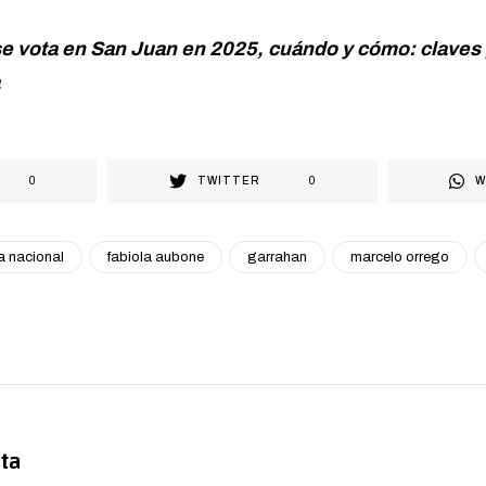
e vota en San Juan en 2025, cuándo y cómo: claves 
0
TWITTER
0
W
a nacional
fabiola aubone
garrahan
marcelo orrego
ta