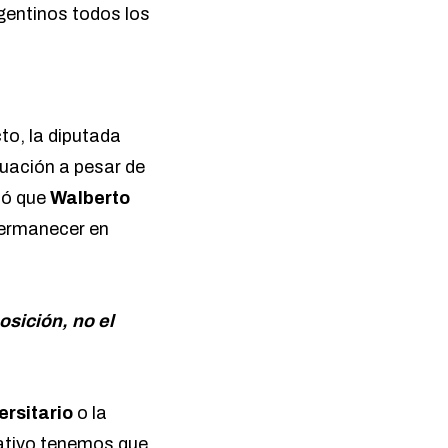
rgentinos todos los
to, la diputada
tuación a pesar de
có que
Walberto
 permanecer en
sición, no el
rsitario
o la
ativo tenemos que