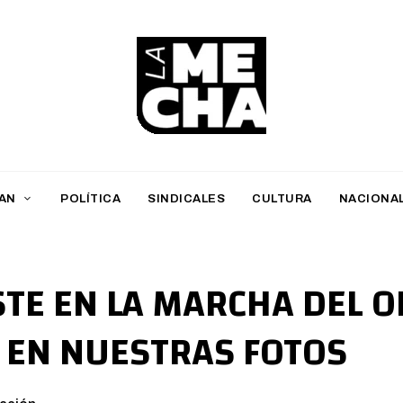
L
a
M
AN
POLÍTICA
SINDICALES
CULTURA
NACIONA
e
c
h
STE EN LA MARCHA DEL 
a
 EN NUESTRAS FOTOS
PERIODISMO DIGITAL