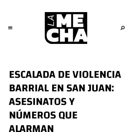
L
a
M
ESCALADA DE VIOLENCIA
e
c
BARRIAL EN SAN JUAN:
h
a
ASESINATOS Y
PERIODISMO DIGITAL
NÚMEROS QUE
ALARMAN