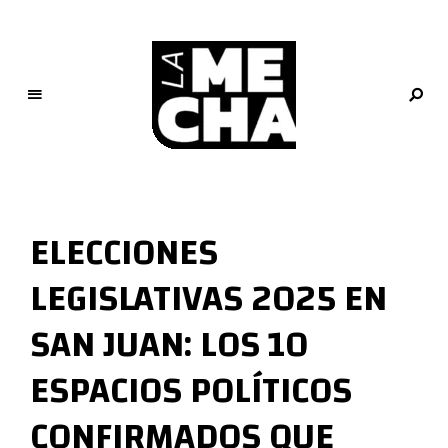
L
a
M
ELECCIONES
e
c
LEGISLATIVAS 2025 EN
h
a
SAN JUAN: LOS 10
PERIODISMO DIGITAL
ESPACIOS POLÍTICOS
CONFIRMADOS QUE