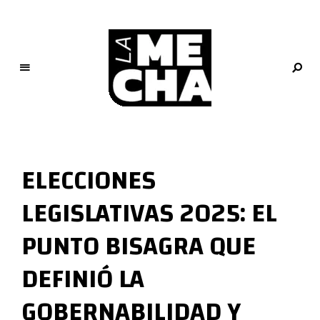
L
a
M
ELECCIONES
e
c
LEGISLATIVAS 2025: EL
h
a
PUNTO BISAGRA QUE
PERIODISMO DIGITAL
DEFINIÓ LA
GOBERNABILIDAD Y