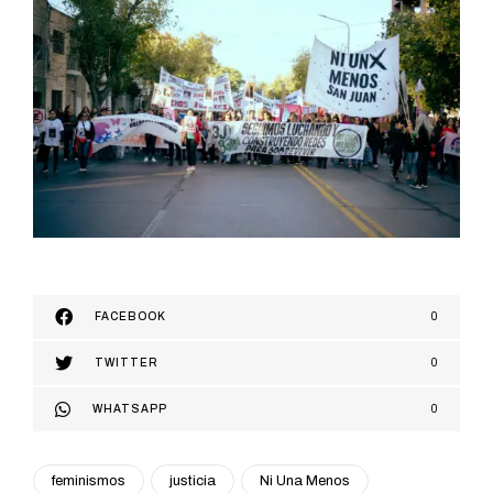
FACEBOOK
0
TWITTER
0
WHATSAPP
0
feminismos
justicia
Ni Una Menos