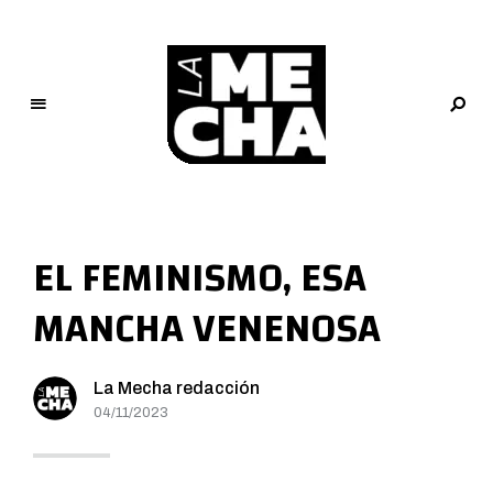
L
a
M
EL FEMINISMO, ESA
e
c
MANCHA VENENOSA
h
a
PERIODISMO DIGITAL
La Mecha redacción
04/11/2023