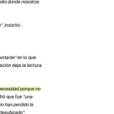
audio donde nosotros
o”
, insistió.
ortante”
en lo que
ación deja la lectura
necesidad porque no
itió que fue
“una
o han perdido la
 desubicado”
.