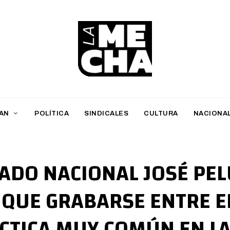
L
a
M
AN
POLÍTICA
SINDICALES
CULTURA
NACIONA
e
c
h
TADO NACIONAL JOSÉ PEL
a
 QUE GRABARSE ENTRE E
PERIODISMO DIGITAL
CTICA MUY COMÚN EN L