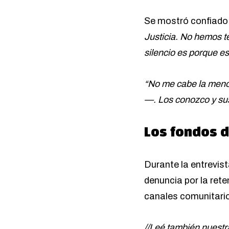
Se mostró confiado e
Justicia. No hemos t
silencio es porque es
“No me cabe la men
—. Los conozco y sus
Los fondos 
Durante la entrevis
denuncia por la ret
canales comunitari
//Leé también nuestr