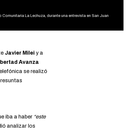
o Comunitaria La Lechuza, durante una entrevista en San Juan
te
Javier Milei
y a
ibertad Avanza
telefónica se realizó
presuntas
ue iba a haber
“este
idió analizar los