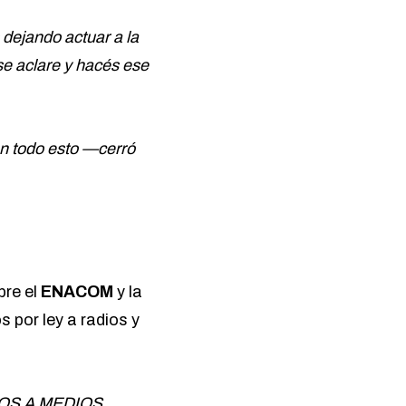
dejando actuar a la
se aclare y hacés ese
n todo esto —cerró
bre el
ENACOM
y la
 por ley a radios y
SOS A MEDIOS