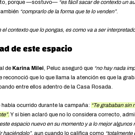
exto, porque —sostuvo—
“es fácil sacar de contexto un 
también
“comprarlo de la forma que te lo venden”
.
 el contexto que lo pongas, es como va a ser interpretad
ad de este espacio
al de
Karina Milei
, Peluc aseguró que
“no hay nada imp
e reconoció que lo que llama la atención es que la grab
bando entre ellos adentro de la Casa Rosada.
e había ocurrido durante la campaña:
“Te grababan sin 
nte”
.
Y si bien aclaró que no lo considera correcto, adm
este espacio nuevo en su momento y a lo mejor algunos n
r haciéndolo”
, aun cuando lo califica como
“totalmente