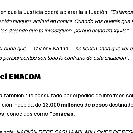
n que la Justicia podrá aclarar la situación:
“Estamos 
enido ninguna actitud en contra. Cuando vos querés que 
tás dejando que te investiguen, porque estás tranquilo”
.
or duda que
—
Javier y Karina
— no tienen nada que ver e
 pensamientos son todo lo contrario de esta situación”
.
del ENACOM
ta también fue consultado por el pedido de informes so
ención indebida de
13.000 millones de pesos
destinados
os, conocidos como
Fomecas
.
a nota:
NACIÓN DEBE CASI 14 MIL MILLONES DE PE