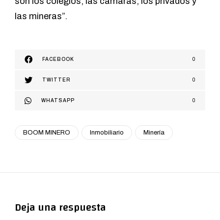
son los colegios, las cámaras, los privados y
las mineras”.
FACEBOOK
0
TWITTER
0
WHATSAPP
0
BOOM MINERO
Inmobiliario
Minería
Deja una respuesta