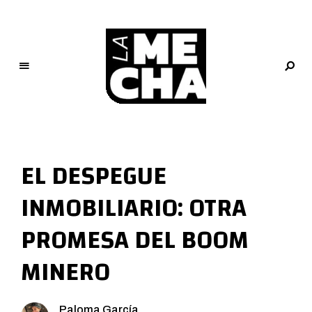
L
a
M
EL DESPEGUE
e
c
INMOBILIARIO: OTRA
h
a
PROMESA DEL BOOM
PERIODISMO DIGITAL
MINERO
Paloma García